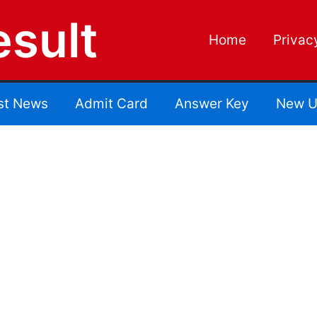
sult
Home
Privac
st News
Admit Card
Answer Key
New U