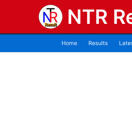
NTR Re
Home
Results
Late