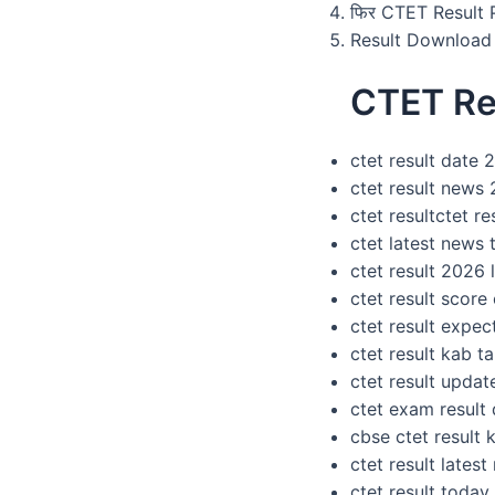
फिर CTET Result PD
Result Download कर उ
CTET Re
ctet result date 
ctet result news
ctet resultctet r
ctet latest news
ctet result 2026 
ctet result score
ctet result expec
ctet result kab 
ctet result upda
ctet exam result
cbse ctet result 
ctet result lates
ctet result today 