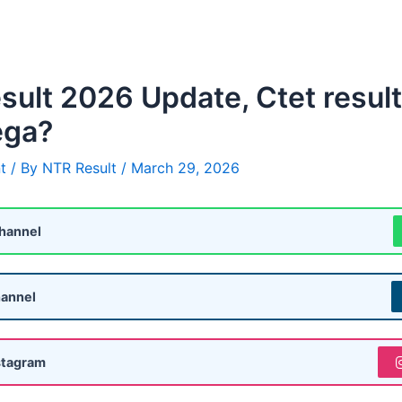
ult 2026 Update, Ctet resul
ega?
t
/ By
NTR Result
/
March 29, 2026
hannel
annel
stagram