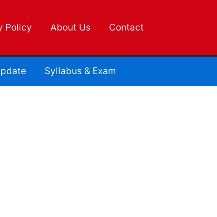
y Policy
About Us
Contact
pdate
Syllabus & Exam