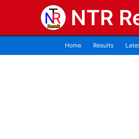
NTR Re
Home
Results
Late