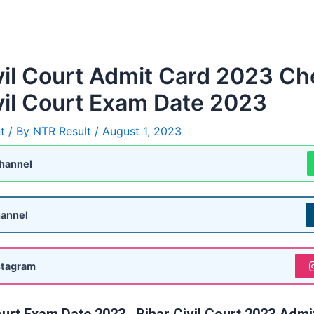
vil Court Admit Card 2023 Ch
vil Court Exam Date 2023
t
/ By
NTR Result
/
August 1, 2023
hannel
annel
stagram