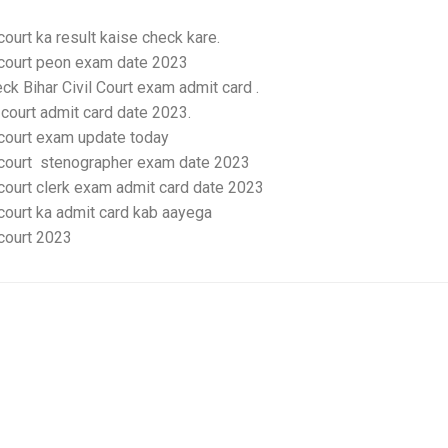
 court ka result kaise check kare.
l court peon exam date 2023
ck Bihar Civil Court exam admit card .
l court admit card
date 2023.
l court exam
update today
l court stenographer exam date 2023
l court clerk exam admit card date 2023
 court
ka admit card kab aayega
 court
2023