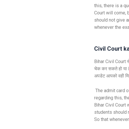
this, there is a q
Court will come, b
should not give a
whenever the exam
Civil
Court k
Bihar Civil Court स
चेक कर सकते हो या 
अपडेट आपको वही मिलेग
The admit card o
regarding this, th
Bihar Civil Court 
students should n
So that whenever 