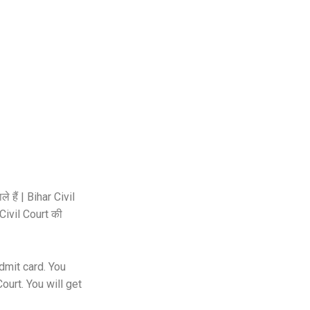
े हैं |
Bihar Civil
Civil Court
की
dmit card. You
Court
. You will get