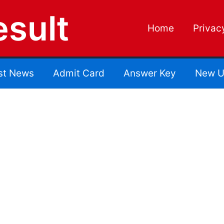
sult
Home
Privac
st News
Admit Card
Answer Key
New U