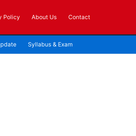
y Policy
About Us
Contact
pdate
Syllabus & Exam