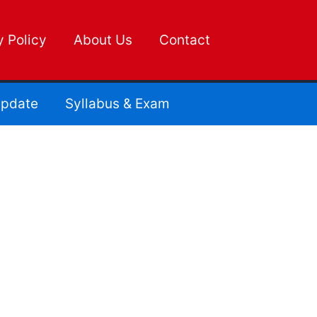
y Policy
About Us
Contact
pdate
Syllabus & Exam