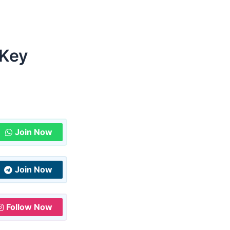
 Key
Join Now
Join Now
Follow Now