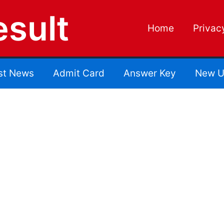
sult
Home
Privac
st News
Admit Card
Answer Key
New U