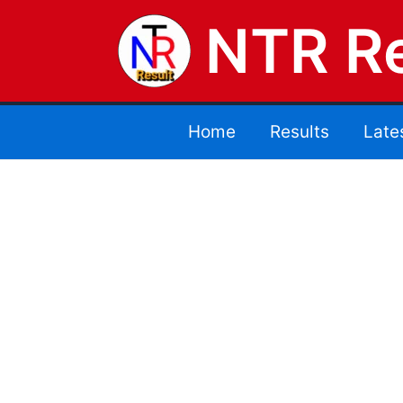
NTR Re
Home
Results
Late